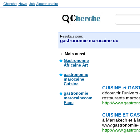
Cherche
News
Job
Ajouter un site
Résultats pour:
gastronomie marocaine du
Mais aussi
Gastronomie
Africaine Art
gastronomie
marocaine
Cuisine
CUISINE et GA
découvrir l’univers
gastronomie
restaurants maroca
marocainecom
Page
http://www.gastro
CUISINE ET G
à Marrakech et à l
www.gastronomie-
http://www.gastron
marocaine.com/Pa