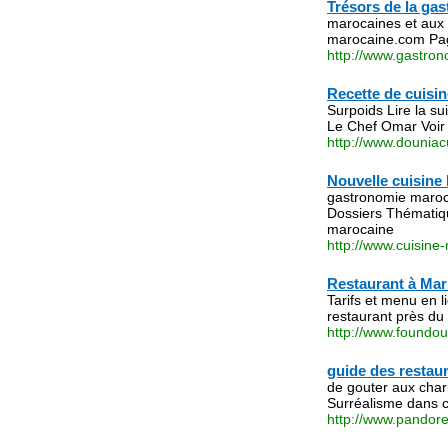
Trésors de la ga
marocaines et aux
marocaine.com Pag
http://www.gastro
Recette de cuisi
Surpoids Lire la su
Le Chef Omar Voir
http://www.douniac
Nouvelle cuisine
gastronomie maroc
Dossiers Thématiqu
marocaine
http://www.cuisine
Restaurant à Ma
Tarifs et menu en l
restaurant près du
http://www.foundo
guide des restau
de gouter aux char
Surréalisme dans c
http://www.pandor