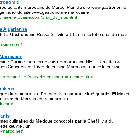
stronomie
 restaurants marocains du Maroc. Plan du site www.gastronomie
e index du site www.gastronomie marocaine
nomie-marocaine.com/plan_du_site.html
ne Algerienne
iteLa Gastronomie Russe S’invite à L Lire la suiteLe chef du mois
uisine.com/
 Marocaine
aine Cuisine marocaine cuisine-marocaine.NET : Recettes &
es Conversions L ivre de cuisine Marocaine nouvelle cuisine
-marocaine.net/nouvelle-cuisine-marocaine.html
rrakech
igne du restaurant le Foundouk, restaurant situé quartier El Mokef,
 musée de Marrakech, restaurant la
uk.com/
rants
mes culinaires du Mexique concoctés par la Chef Il y a du
ette œuvre , un
e-maroc.net/