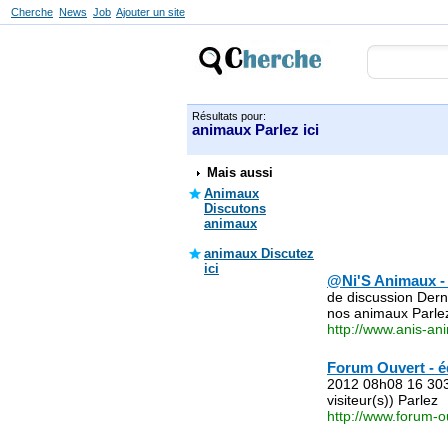
Cherche
News
Job
Ajouter un site
Résultats pour:
animaux Parlez ici
Mais aussi
Animaux
Discutons
animaux
animaux Discutez
ici
@Ni'S Animaux - 
de discussion Dern
nos animaux Parle
http://www.anis-an
Forum Ouvert - é
2012 08h08 16 303 
visiteur(s)) Parlez
http://www.forum-o