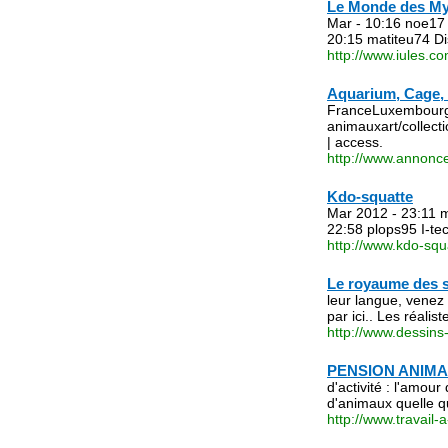
Le Monde des My
Mar - 10:16 noe17 
20:15 matiteu74 Di
http://www.iules.co
Aquarium, Cage, T
FranceLuxembourg
animauxart/collec
| access.
http://www.annonc
animaux.html
Kdo-squatte
Mar 2012 - 23:11 
22:58 plops95 I-te
http://www.kdo-squ
Le royaume des 
leur langue, venez 
par ici.. Les réalis
http://www.dessins
PENSION ANIMA
d'activité : l'amou
d'animaux quelle qu
http://www.travail