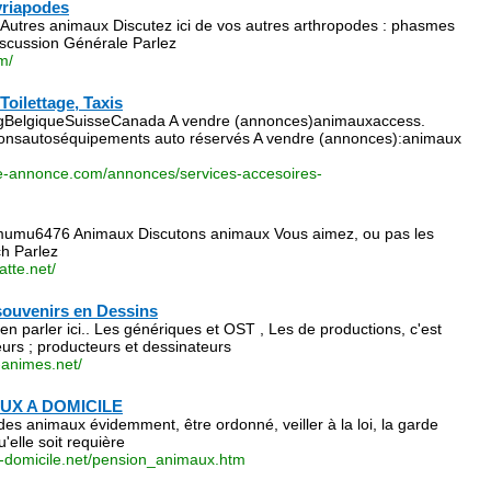
riapodes
Autres animaux Discutez ici de vos autres arthropodes : phasmes
scussion Générale Parlez
m/
oilettage, Taxis
BelgiqueSuisseCanada A vendre (annonces)animauxaccess.
tionsautoséquipements auto réservés A vendre (annonces):animaux
e-annonce.com/annonces/services-accesoires-
mumu6476 Animaux Discutons animaux Vous aimez, ou pas les
ch Parlez
atte.net/
souvenirs en Dessins
en parler ici.. Les génériques et OST , Les de productions, c'est
teurs ; producteurs et dessinateurs
-animes.net/
UX A DOMICILE
r des animaux évidemment, être ordonné, veiller à la loi, la garde
'elle soit requière
-a-domicile.net/pension_animaux.htm