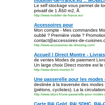
mobilier-de-france.eu :: MOBIL
Le self stockage vous permet de l
privatif de 1 Ã50 m2, Ã
http://www.mobilier-de-france.eu/
Accessoires pour
Mon compte - Mes commandes Mot
oublié ? Première visite ? Promotio
contact@accessoires-de-cuisines.c
http://www.accessoires-de-dressing.com/
Accueil | Direct Montre - Livrai
de ventes Modes de paiement Liv
Un large choix Direct montre est le 
http://www.direct-montre.fr/
Une passerelle pour les modes
destinée à la traversée des mode
(piétons, cyclistes). La la circulati
http://www.siturv.fr/une-passerelle-pour-modes
Carte R4i Gold, R4i SDHC, R4i-