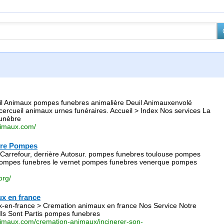
il Animaux pompes funebres animalière Deuil Animauxenvolé
ercueil animaux urnes funéraires. Accueil > Index Nos services La
unèbre
nimaux.com/
ire Pompes
Carrefour, derrière Autosur. pompes funebres toulouse pompes
pompes funebres le vernet pompes funebres venerque pompes
org/
x en france
-en-france > Cremation animaux en france Nos Service Notre
ls Sont Partis pompes funebres
nimaux.com/cremation-animaux/incinerer-son-