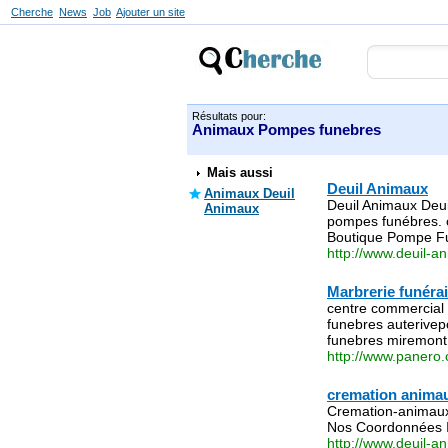
Cherche
News
Job
Ajouter un site
Résultats pour:
Animaux Pompes funebres
Mais aussi
Deuil Animaux
Animaux Deuil
Deuil Animaux Deu
Animaux
pompes funébres. c
Boutique Pompe F
http://www.deuil-a
Marbrerie funéra
centre commercial 
funebres auterive
funebres miremont
http://www.panero.
cremation animau
Cremation-animaux
Nos Coordonnées I
http://www.deuil-a