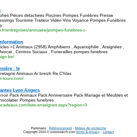
animaux-en-france/index.php
s
raphes Pièces détachées Piscines Pompes Funèbres Presse
essings Tourisme Traiteur Vidéo Vins Voyance Pompes Funèbres
-y
.fr/entreprises/annuaire/pompes-funebres-c-
information
icles >1 Animaux (2958) Amphibiens , Aquariophilie , Araignées ,
Avocat , Centres Sociaux , Funerailles pompes funebres
ign.be/
nière : le
Bretagne Animaux Ar breizh Re C'hlas
e-tours.com/
Nantes Lyon Angers
rroir Pack Animaux Pack Anniversaire Pack Mariage et Meubles et
 chocolatier Pompes funebres
kscadeaux.com/liste-enseignes.aspx?region=3
Partenaire :
Référencement
-
Moteur de recherche
Copyright 2010 © sooosearch.com
terms & privacy
-
contact