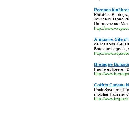
animal/cremation-
Pompes funèbre
Philatélie Photog
Journaux Tabac Pr
Retrouvez sur Vas
http://www.vasyweb
195/
Annuaire, Site d'
de Maisons 760 art
Boutiques agees , 
http://www.aquades
Bretagne Buisson
Faune et flore en 
http://www.bretagn
Coffret Cadeau 
Pack Saveurs et Te
mobilier Patissier
http://www.lespac